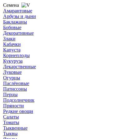
Семена
Амарантовые
Арбузы и дыни
Баклажаны
Бобовые
Декоративные
Злаки
Кабачки
Капуста
Корнеплоды
Кукуруза
Лекарственные
Луковые
Огурцы
Паслёновые
Патиссоны
Перцы
Подсолнечник
Пряности
Редкие овощи
Салаты
Томаты
Тыквенные
Тыквы