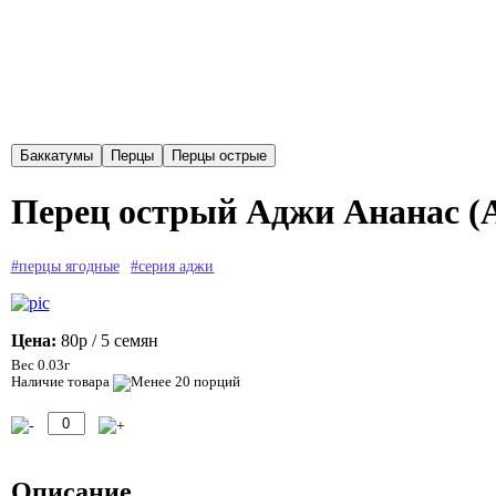
Перец острый Аджи Ананас (Aj
#перцы ягодные
#серия аджи
Цена:
80р
/ 5 семян
Вес 0.03г
Наличие товара
Описание