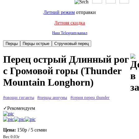
Летний режим
отправки
Летняя скидка
Наш Telegram-канал
Перец острый Длинный рог
с Громовой горы (Thunder
Mountain Longhorn)
#овощи гиганты
#перцы аннумы
#серия перец thunder
✓Рекомендуем
Цена:
150р
/ 5 семян
Вес 0.03г