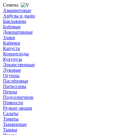
Семена
Амарантовые
Арбузы и дыни
Баклажаны
Бобовые
Декоративные
Злаки
Кабачки
Капуста
Корнеплоды
Кукуруза
Лекарственные
Луковые
Огурцы
Паслёновые
Патиссоны
Перцы
Подсолнечник
Пряности
Редкие овощи
Салаты
Томаты
Тыквенные
Тыквы