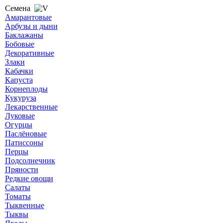
Семена
Амарантовые
Арбузы и дыни
Баклажаны
Бобовые
Декоративные
Злаки
Кабачки
Капуста
Корнеплоды
Кукуруза
Лекарственные
Луковые
Огурцы
Паслёновые
Патиссоны
Перцы
Подсолнечник
Пряности
Редкие овощи
Салаты
Томаты
Тыквенные
Тыквы