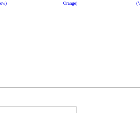
low)
Orange)
(V