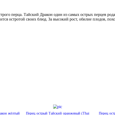
трого перца. Тайский Дракон один из самых острых перцев род
авится остротой своих блюд. За высокий рост, обилие плодов, по
ракон жёлтый
Перец острый Тайский оранжевый (Thai
Перец ост