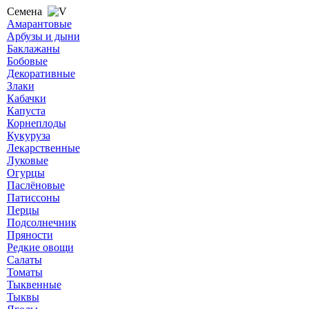
Семена
Амарантовые
Арбузы и дыни
Баклажаны
Бобовые
Декоративные
Злаки
Кабачки
Капуста
Корнеплоды
Кукуруза
Лекарственные
Луковые
Огурцы
Паслёновые
Патиссоны
Перцы
Подсолнечник
Пряности
Редкие овощи
Салаты
Томаты
Тыквенные
Тыквы