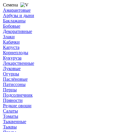
Семена
Амарантовые
Арбузы и дыни
Баклажаны
Бобовые
Декоративные
Злаки
Кабачки
Капуста
Корнеплоды
Кукуруза
Лекарственные
Луковые
Огурцы
Паслёновые
Патиссоны
Перцы
Подсолнечник
Пряности
Редкие овощи
Салаты
Томаты
Тыквенные
Тыквы