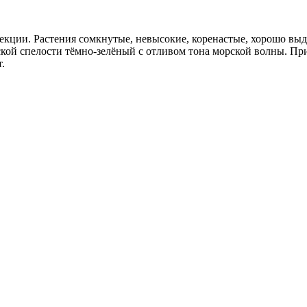
кции. Растения сомкнутые, невысокие, коренастые, хорошо вы
ской спелости тёмно-зелёный с отливом тона морской волны. П
т.