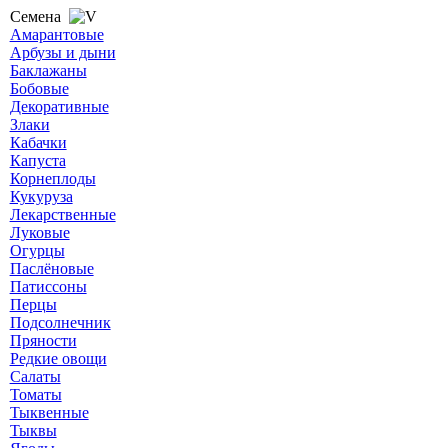
Семена
Амарантовые
Арбузы и дыни
Баклажаны
Бобовые
Декоративные
Злаки
Кабачки
Капуста
Корнеплоды
Кукуруза
Лекарственные
Луковые
Огурцы
Паслёновые
Патиссоны
Перцы
Подсолнечник
Пряности
Редкие овощи
Салаты
Томаты
Тыквенные
Тыквы