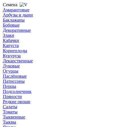
Семена
Амарантовые
Арбузы и дыни
Баклажаны
Бобовые
Декоративные
Злаки
Кабачки
Капуста
Корнеплоды
Кукуруза
Лекарственные
Луковые
Огурцы
Паслёновые
Патиссоны
Перцы
Подсолнечник
Пряности
Редкие овощи
Салаты
Томаты
Тыквенные
Тыквы