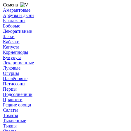
Семена
Амарантовые
Арбузы и дыни
Баклажаны
Бобовые
Декоративные
Злаки
Кабачки
Капуста
Корнеплоды
Кукуруза
Лекарственные
Луковые
Огурцы
Паслёновые
Патиссоны
Перцы
Подсолнечник
Пряности
Редкие овощи
Салаты
Томаты
Тыквенные
Тыквы