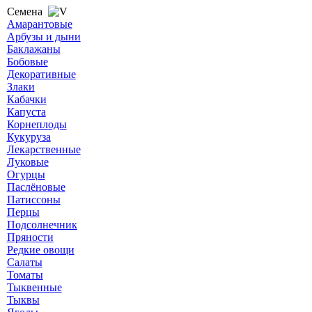
Семена
Амарантовые
Арбузы и дыни
Баклажаны
Бобовые
Декоративные
Злаки
Кабачки
Капуста
Корнеплоды
Кукуруза
Лекарственные
Луковые
Огурцы
Паслёновые
Патиссоны
Перцы
Подсолнечник
Пряности
Редкие овощи
Салаты
Томаты
Тыквенные
Тыквы