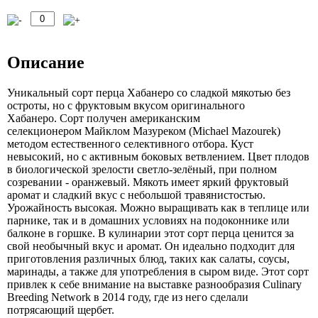
Описание
Уникальный сорт перца Хабанеро со сладкой мякотью без
остроты, но с фруктовым вкусом оригинального
Хабанеро. Сорт получен американским
селекционером Майклом Мазуреком (Michael Mazourek)
методом естественного селективного отбора. Куст
невысокий, но с активным боковых ветвлением. Цвет плодов
в биологической зрелости светло-зелёный, при полном
созревании - оранжевый. Мякоть имеет яркий фруктовый
аромат и сладкий вкус с небольшой травянистостью.
Урожайность высокая. Можно выращивать как в теплице или
парнике, так и в домашних условиях на подоконнике или
балконе в горшке. В кулинарии этот сорт перца ценится за
свой необычный вкус и аромат. Он идеально подходит для
приготовления различных блюд, таких как салаты, соусы,
маринады, а также для употребления в сыром виде. Этот сорт
привлек к себе внимание на выставке разнообразия Culinary
Breeding Network в 2014 году, где из него сделали
потрясающий щербет.