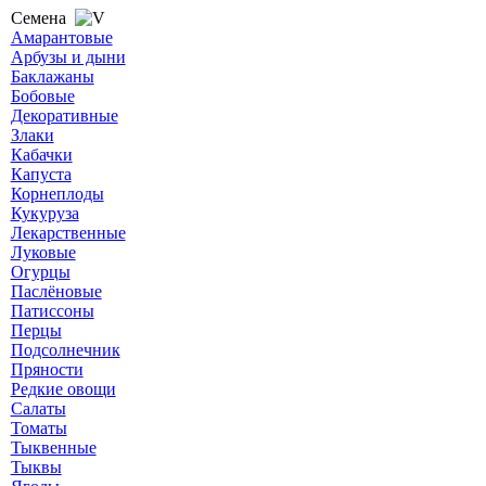
Семена
Амарантовые
Арбузы и дыни
Баклажаны
Бобовые
Декоративные
Злаки
Кабачки
Капуста
Корнеплоды
Кукуруза
Лекарственные
Луковые
Огурцы
Паслёновые
Патиссоны
Перцы
Подсолнечник
Пряности
Редкие овощи
Салаты
Томаты
Тыквенные
Тыквы