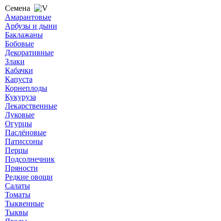
Семена
Амарантовые
Арбузы и дыни
Баклажаны
Бобовые
Декоративные
Злаки
Кабачки
Капуста
Корнеплоды
Кукуруза
Лекарственные
Луковые
Огурцы
Паслёновые
Патиссоны
Перцы
Подсолнечник
Пряности
Редкие овощи
Салаты
Томаты
Тыквенные
Тыквы