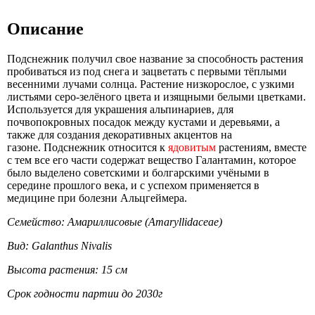
Описание
Подснежник получил свое название за способность растения
пробиваться из под снега и зацветать с первыми тёплыми
весенними лучами солнца. Растение низкорослое, с узкими
листьями серо-зелёного цвета и изящными белыми цветками.
Используется для украшения альпинариев, для
почвопокровных посадок между кустами и деревьями, а
также для создания декоративных акцентов на
газоне. Подснежник относится к
ядовитым
растениям, вместе
с тем все его части содержат вещество Галантамин, которое
было выделено советскими и болгарскими учёными в
середине прошлого века, и с успехом применяется в
медицине при болезни Альцгеймера.
Семейство: Амариллисовые
(Amaryllidaceae)
Вид: Galanthus Nivalis
Высота растения: 15 см
Срок годности партии до 2030г