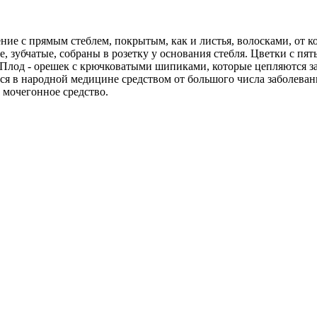
ние с прямым стеблем, покрытым, как и листья, волосками, от к
 зубчатые, собраны в розетку у основания стебля. Цветки с пя
е. Плод - орешек с крючковатыми шипиками, которые цепляются з
ся в народной медицине средством от большого числа заболева
 мочегонное средство.