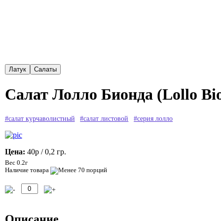
Салат Лолло Бионда (Lollo Bi
#салат курчаволистный
#салат листовой
#серия лолло
Цена:
40р
/ 0,2 гр.
Вес 0.2г
Наличие товара
Описание