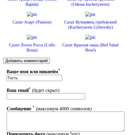
Rapids)
(Odessa kucheryavets)
Салат Азарт (Passion)
Салат Кучерявец грибовский
(Kucheryavets Gribovsky)
Салат Лолло Росса (Lollo
Салат Красная чаша (Red Salad
Rossa)
Bowl)
*
Ваше имя или никнейм
*
Ваш email
(будет скрыт)
*
Сообщение
(максимум 4000 символов)
Прикрепить фото
(максимум 5шт)