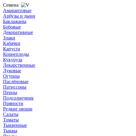
Семена
Амарантовые
Арбузы и дыни
Баклажаны
Бобовые
Декоративные
Злаки
Кабачки
Капуста
Корнеплоды
Кукуруза
Лекарственные
Луковые
Огурцы
Паслёновые
Патиссоны
Перцы
Подсолнечник
Пряности
Редкие овощи
Салаты
Томаты
Тыквенные
Тыквы