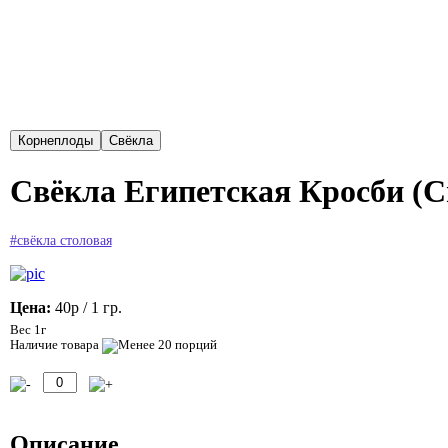
Свёкла Египетская Кросби (Cr
#свёкла столовая
Цена:
40р
/ 1 гр.
Вес 1г
Наличие товара
Описание