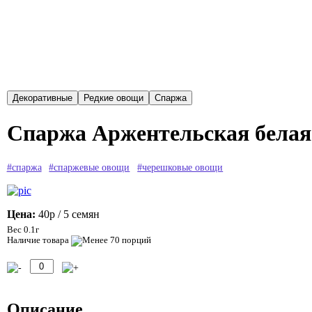
Спаржа Аржентельская белая (
#спаржа
#спаржевые овощи
#черешковые овощи
Цена:
40р
/ 5 семян
Вес 0.1г
Наличие товара
Описание