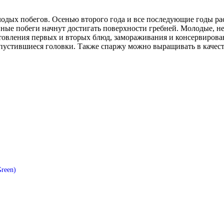
дых побегов. Осенью второго года и все последующие годы рас
нные побеги начнут достигать поверхности гребней. Молодые, н
овления первых и вторых блюд, замораживания и консервировани
аспустившиеся головки. Также спаржу можно выращивать в качест
reen)