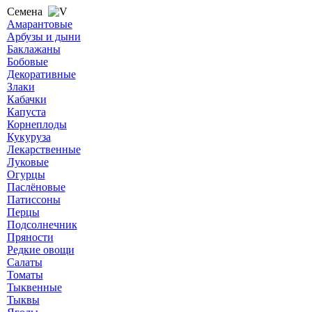
Семена
Амарантовые
Арбузы и дыни
Баклажаны
Бобовые
Декоративные
Злаки
Кабачки
Капуста
Корнеплоды
Кукуруза
Лекарственные
Луковые
Огурцы
Паслёновые
Патиссоны
Перцы
Подсолнечник
Пряности
Редкие овощи
Салаты
Томаты
Тыквенные
Тыквы