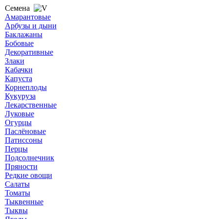
Семена
Амарантовые
Арбузы и дыни
Баклажаны
Бобовые
Декоративные
Злаки
Кабачки
Капуста
Корнеплоды
Кукуруза
Лекарственные
Луковые
Огурцы
Паслёновые
Патиссоны
Перцы
Подсолнечник
Пряности
Редкие овощи
Салаты
Томаты
Тыквенные
Тыквы