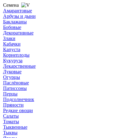
Семена
Амарантовые
Арбузы и дыни
Баклажаны
Бобовые
Декоративные
Злаки
Кабачки
Капуста
Корнеплоды
Кукуруза
Лекарственные
Луковые
Огурцы
Паслёновые
Патиссоны
Перцы
Подсолнечник
Пряности
Редкие овощи
Салаты
Томаты
Тыквенные
Тыквы