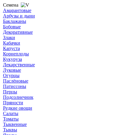
Семена
Амарантовые
Арбузы и дыни
Баклажаны
Бобовые
Декоративные
Злаки
Кабачки
Капуста
Корнеплоды
Кукуруза
Лекарственные
Луковые
Огурцы
Паслёновые
Патиссоны
Перцы
Подсолнечник
Пряности
Редкие овощи
Салаты
Томаты
Тыквенные
Тыквы