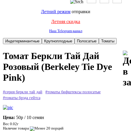
Летний режим
отправки
Летняя скидка
Наш Telegram-канал
Томат Беркли Тай Дай
Розовый (Berkeley Tie Dye
Pink)
#серия беркли тай дай
#томаты бифштексы полосатые
#томаты брэда гейтса
Цена:
50р
/ 10 семян
Вес 0.02г
Наличие товара