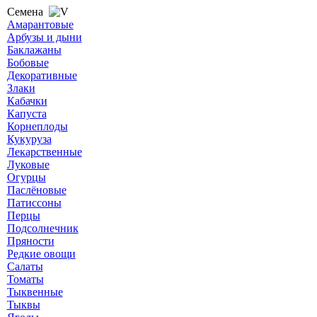
Семена
Амарантовые
Арбузы и дыни
Баклажаны
Бобовые
Декоративные
Злаки
Кабачки
Капуста
Корнеплоды
Кукуруза
Лекарственные
Луковые
Огурцы
Паслёновые
Патиссоны
Перцы
Подсолнечник
Пряности
Редкие овощи
Салаты
Томаты
Тыквенные
Тыквы