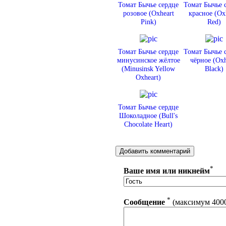
Томат Бычье сердце
Томат Бычье 
розовое (Oxheart
красное (Ox
Pink)
Red)
Томат Бычье сердце
Томат Бычье 
минусинское жёлтое
чёрное (Oxh
(Minusinsk Yellow
Black)
Oxheart)
Томат Бычье сердце
Шоколадное (Bull's
Chocolate Heart)
*
Ваше имя или никнейм
*
Сообщение
(максимум 400