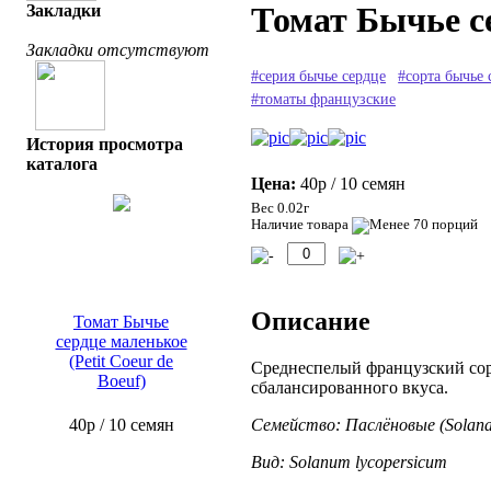
Томат Бычье се
Закладки
Закладки отсутствуют
#серия бычье сердце
#сорта бычье 
#томаты французские
История просмотра
каталога
Цена:
40р
/ 10 семян
Вес 0.02г
Наличие товара
Описание
Томат Бычье
сердце маленькое
(Petit Coeur de
Среднеспелый французский сор
Boeuf)
сбалансированного вкуса.
Семейство: Паслёновые (Solana
40р
/ 10 семян
Вид: Solanum lycopersicum