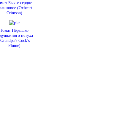
омат Бычье сердце
алиновое (Oxheart
Crimson)
Томат Пёрышко
душкиного петуха
(Grandpa’s Cock’s
Plume)