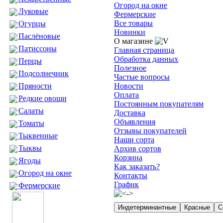
Огород на окне
Луковые
Фермерские
Все товары
Огурцы
Новинки
Паслёновые
О магазине
Патиссоны
Главная страница
Обработка данных
Перцы
Полезное
Подсолнечник
Частые вопросы
Пряности
Новости
Оплата
Редкие овощи
Постоянным покупателям
Салаты
Доставка
Объявления
Томаты
Отзывы покупателей
Тыквенные
Наши сорта
Тыквы
Архив сортов
Корзина
Ягоды
Как заказать?
Огород на окне
Контакты
График
Фермерские