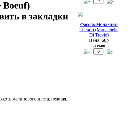
 Boeuf)
Фасоль Монахини
Тревио (Monachelle
Di Trevio)
Цена: 60р
5 семян
коть малинового цвета, нежная,