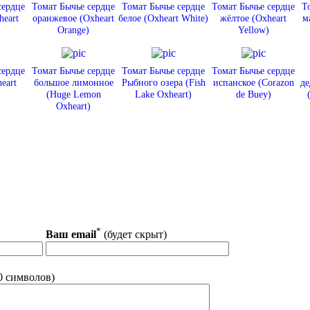
сердце
Томат Бычье сердце
Томат Бычье сердце
Томат Бычье сердце
Т
heart
оранжевое (Oxheart
белое (Oxheart White)
жёлтое (Oxheart
м
Orange)
Yellow)
сердце
Томат Бычье сердце
Томат Бычье сердце
Томат Бычье сердце
eart
большое лимонное
Рыбного озера (Fish
испанское (Corazon
де
(Huge Lemon
Lake Oxheart)
de Buey)
Oxheart)
*
Ваш email
(будет скрыт)
0 символов)