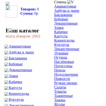
Семена
Амарантовые
Товаров:
0
Арбузы и дыни
Сумма:
0
р
Баклажаны
Бобовые
Декоративные
Злаки
Наш каталог
Кабачки
всего товаров: 2662
Капуста
Корнеплоды
Кукуруза
Амарантовые
Лекарственные
Арбузы и дыни
Луковые
Огурцы
Баклажаны
Паслёновые
Бобовые
Патиссоны
Декоративные
Перцы
Подсолнечник
Злаки
Пряности
Кабачки
Редкие овощи
Салаты
Капуста
Томаты
Корнеплоды
Тыквенные
Кукуруза
Тыквы
Ягоды
Лекарственные