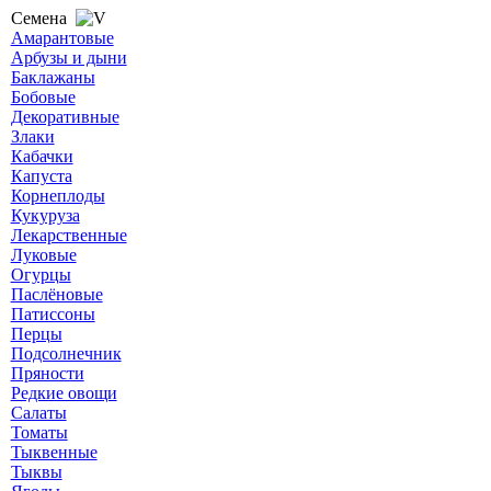
Семена
Амарантовые
Арбузы и дыни
Баклажаны
Бобовые
Декоративные
Злаки
Кабачки
Капуста
Корнеплоды
Кукуруза
Лекарственные
Луковые
Огурцы
Паслёновые
Патиссоны
Перцы
Подсолнечник
Пряности
Редкие овощи
Салаты
Томаты
Тыквенные
Тыквы