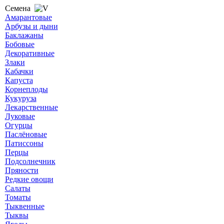
Семена
Амарантовые
Арбузы и дыни
Баклажаны
Бобовые
Декоративные
Злаки
Кабачки
Капуста
Корнеплоды
Кукуруза
Лекарственные
Луковые
Огурцы
Паслёновые
Патиссоны
Перцы
Подсолнечник
Пряности
Редкие овощи
Салаты
Томаты
Тыквенные
Тыквы