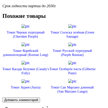
Срок годности партии до 2030г
Похожие товары
Томат Чероки пурпурный
Томат Сосиска зелёная (Green
(Cherokee Purple)
Sausage)
Томат Корейский
Томат Русский пурпурный
длинноплодный (Korean Long)
(Purple Russian)
Томат Касади Безумие (Casady's
Томат Гилберти паста (Gilbertie
Folly)
Paste)
Томат Аурия (Auria)
Томат Сан Марзано длинный
(San Marzano Lungo)
*