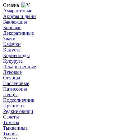
Семена
Амарантовые
Арбузы и дыни
Баклажаны
Бобовые
Декоративные
Злаки
Кабачки
Капуста
Корнеплоды
Кукуруза
Лекарственные
Луковые
Огурцы
Паслёновые
Патиссоны
Перцы
Подсолнечник
Пряности
Редкие овощи
Салаты
Томаты
Тыквенные
Тыквы