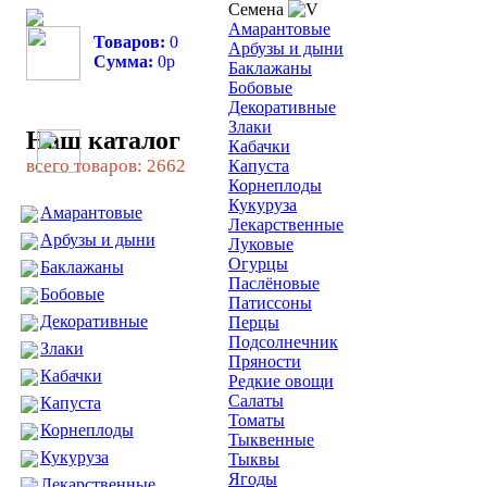
Семена
Амарантовые
Товаров:
0
Арбузы и дыни
Сумма:
0
р
Баклажаны
Бобовые
Декоративные
Злаки
Наш каталог
Кабачки
всего товаров: 2662
Капуста
Корнеплоды
Кукуруза
Амарантовые
Лекарственные
Арбузы и дыни
Луковые
Огурцы
Баклажаны
Паслёновые
Бобовые
Патиссоны
Декоративные
Перцы
Подсолнечник
Злаки
Пряности
Кабачки
Редкие овощи
Салаты
Капуста
Томаты
Корнеплоды
Тыквенные
Кукуруза
Тыквы
Ягоды
Лекарственные