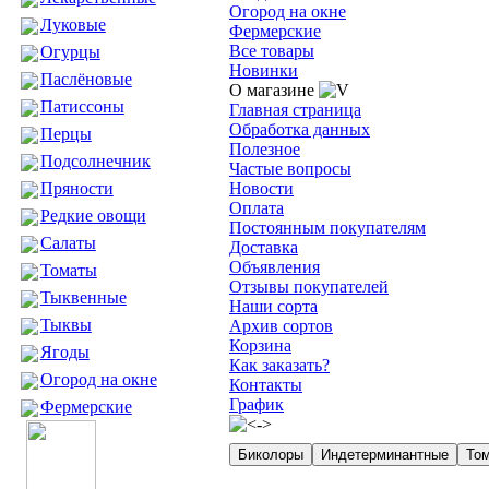
Огород на окне
Луковые
Фермерские
Все товары
Огурцы
Новинки
Паслёновые
О магазине
Патиссоны
Главная страница
Обработка данных
Перцы
Полезное
Подсолнечник
Частые вопросы
Пряности
Новости
Оплата
Редкие овощи
Постоянным покупателям
Салаты
Доставка
Объявления
Томаты
Отзывы покупателей
Тыквенные
Наши сорта
Тыквы
Архив сортов
Корзина
Ягоды
Как заказать?
Огород на окне
Контакты
График
Фермерские