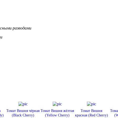
асными разводами
ри
а
Томат Вишня чёрная
Томат Вишня жёлтая
Томат Вишня
Тома
dy)
(Black Cherry)
(Yellow Cherry)
красная (Red Cherry)
(W