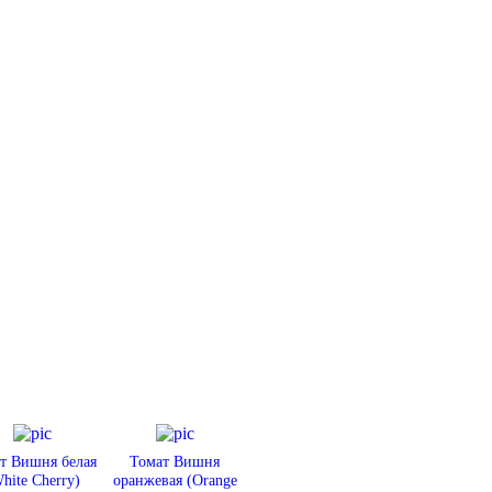
т Вишня белая
Томат Вишня
hite Cherry)
оранжевая (Orange