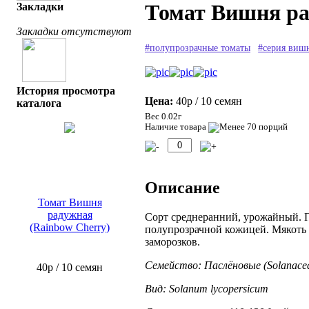
Томат Вишня ра
Закладки
Закладки отсутствуют
#полупрозрачные томаты
#серия виш
История просмотра
Цена:
40р
/ 10 семян
каталога
Вес 0.02г
Наличие товара
Описание
Томат Вишня
радужная
Сорт среднеранний, урожайный. П
(Rainbow Cherry)
полупрозрачной кожицей. Мякоть 
заморозков.
Семейство: Паслёновые (Solanace
40р
/ 10 семян
Вид: Solanum lycopersicum