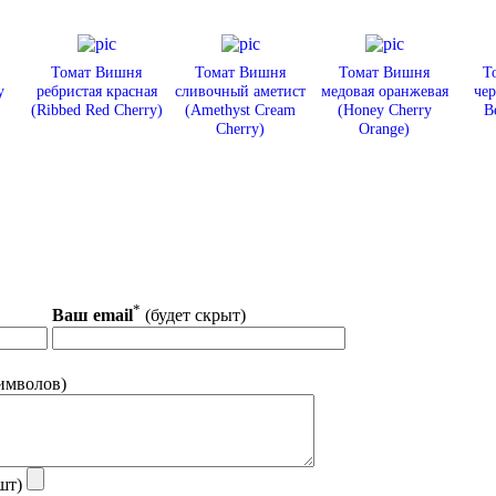
Томат Вишня
Томат Вишня
Томат Вишня
Т
y
ребристая красная
сливочный аметист
медовая оранжевая
чер
(Ribbed Red Cherry)
(Amethyst Cream
(Honey Cherry
B
Cherry)
Orange)
*
Ваш email
(будет скрыт)
имволов)
шт)