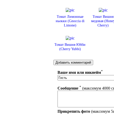
Томат Лимонные
Томат Вишня
ньокки (Gnoccia di
медовая (Hone
Limone)
Cherry)
Томат Вишня Юбби
(Cherry Yubbi)
*
Ваше имя или никнейм
*
Сообщение
(максимум 4000 с
Прикрепить фото
(максимум 5