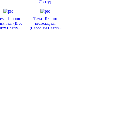
Cherry)
омат Вишня
Томат Вишня
ничная (Blue
шоколадная
erry Cherry)
(Chocolate Cherry)