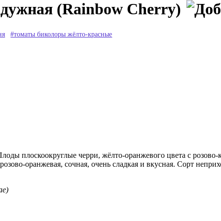
дужная (Rainbow Cherry)
ня
#томаты биколоры жёлто-красные
лоды плоскоокруглые черри, жёлто-оранжевого цвета с розово-
розово-оранжевая, сочная, очень сладкая и вкусная. Сорт непри
ae)