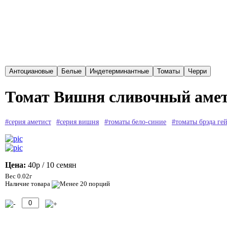
Томат Вишня сливочный амети
#серия аметист
#серия вишня
#томаты бело-синие
#томаты брэда гей
Цена:
40р
/ 10 семян
Вес 0.02г
Наличие товара