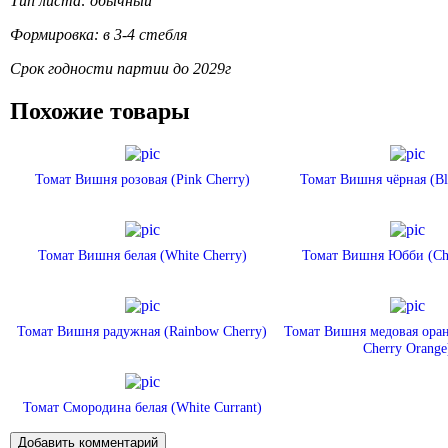
Тип листа: обычный
Формировка: в 3-4 стебля
Срок годности партии до 2029г
Похожие товары
Томат Вишня розовая (Pink Cherry)
Томат Вишня чёрная (Bl
Томат Вишня белая (White Cherry)
Томат Вишня Юбби (Che
Томат Вишня радужная (Rainbow Cherry)
Томат Вишня медовая ора
Cherry Orange
Томат Смородина белая (White Currant)