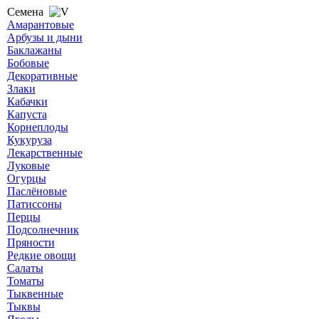
Семена
Амарантовые
Арбузы и дыни
Баклажаны
Бобовые
Декоративные
Злаки
Кабачки
Капуста
Корнеплоды
Кукуруза
Лекарственные
Луковые
Огурцы
Паслёновые
Патиссоны
Перцы
Подсолнечник
Пряности
Редкие овощи
Салаты
Томаты
Тыквенные
Тыквы