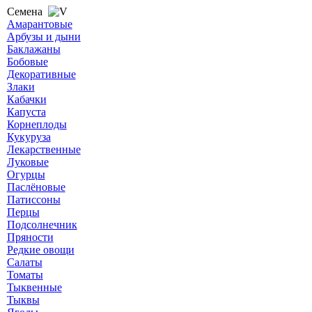
Семена
Амарантовые
Арбузы и дыни
Баклажаны
Бобовые
Декоративные
Злаки
Кабачки
Капуста
Корнеплоды
Кукуруза
Лекарственные
Луковые
Огурцы
Паслёновые
Патиссоны
Перцы
Подсолнечник
Пряности
Редкие овощи
Салаты
Томаты
Тыквенные
Тыквы