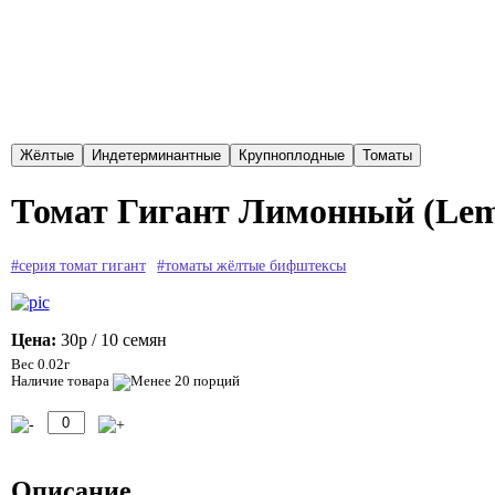
Томат Гигант Лимонный (Lem
#серия томат гигант
#томаты жёлтые бифштексы
Цена:
30р
/ 10 семян
Вес 0.02г
Наличие товара
Описание