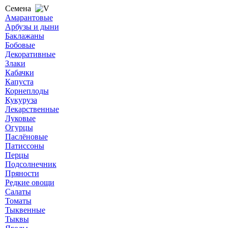
Семена
Амарантовые
Арбузы и дыни
Баклажаны
Бобовые
Декоративные
Злаки
Кабачки
Капуста
Корнеплоды
Кукуруза
Лекарственные
Луковые
Огурцы
Паслёновые
Патиссоны
Перцы
Подсолнечник
Пряности
Редкие овощи
Салаты
Томаты
Тыквенные
Тыквы