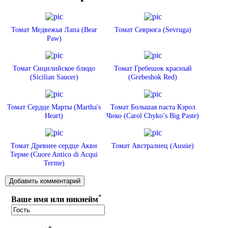
Томат Медвежья Лапа (Bear
Томат Севрюга (Sevruga)
Paw)
Томат Сицилийское блюдо
Томат Гребешок красный
(Sicilian Saucer)
(Grebeshok Red)
Томат Сердце Марты (Martha's
Томат Большая паста Кэрол
Heart)
Чико (Carol Chyko’s Big Paste)
Томат Древнее сердце Акви
Томат Австралиец (Aussie)
Терме (Cuore Antico di Acqui
Terme)
*
Ваше имя или никнейм