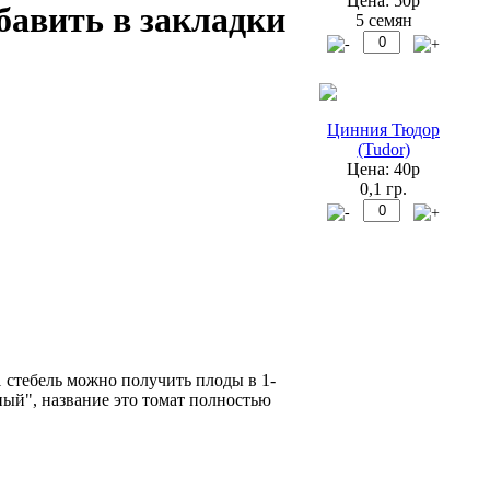
Цена: 50р
5 семян
Цинния Тюдор
(Tudor)
Цена: 40р
0,1 гр.
стебель можно получить плоды в 1-
усный", название это томат полностью