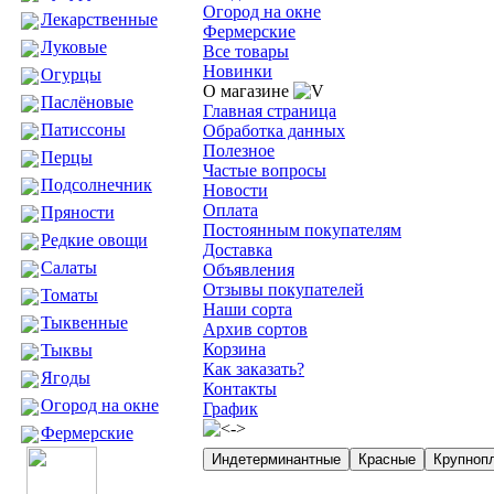
Огород на окне
Лекарственные
Фермерские
Луковые
Все товары
Новинки
Огурцы
О магазине
Паслёновые
Главная страница
Патиссоны
Обработка данных
Полезное
Перцы
Частые вопросы
Подсолнечник
Новости
Оплата
Пряности
Постоянным покупателям
Редкие овощи
Доставка
Салаты
Объявления
Отзывы покупателей
Томаты
Наши сорта
Тыквенные
Архив сортов
Корзина
Тыквы
Как заказать?
Ягоды
Контакты
Огород на окне
График
Фермерские