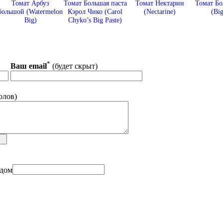
Томат Арбуз
Томат Большая паста
Томат Нектарин
Томат Бо
большой (Watermelon
Кэрол Чико (Carol
(Nectarine)
(Big
Big)
Chyko’s Big Paste)
*
Ваш email
(будет скрыт)
олов)