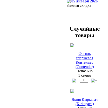
05 января 2026
Зимняя скидка
Случайные
товары
Фасоль
спаржевая
Контендер
(Contender)
Цена: 60р
5 семян
Дыня Кыркагач
(Kirkagach)