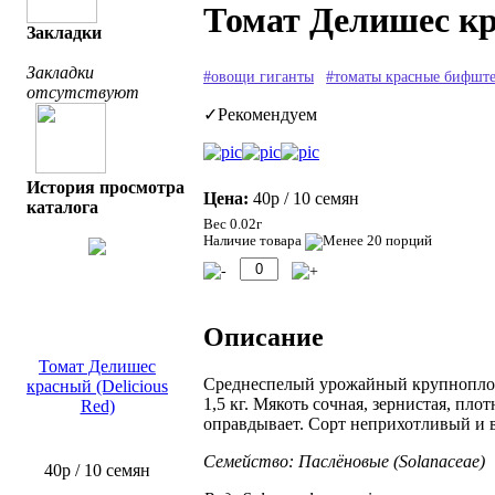
Томат Делишес кр
Закладки
Закладки
#овощи гиганты
#томаты красные бифшт
отсутствуют
✓Рекомендуем
История просмотра
Цена:
40р
/ 10 семян
каталога
Вес 0.02г
Наличие товара
Описание
Томат Делишес
Среднеспелый урожайный крупноплодн
красный (Delicious
1,5 кг. Мякоть сочная, зернистая, пло
Red)
оправдывает. Сорт неприхотливый и 
Семейство: Паслёновые (Solanaceae)
40р
/ 10 семян