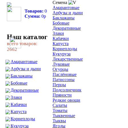
Семена
Амарантовые
Товаров:
0
Арбузы и дыни
Сумма:
0
р
Баклажаны
Бобовые
Декоративные
Злаки
Наш каталог
Кабачки
всего товаров:
Капуста
Корнеплоды
2662
Кукуруза
Лекарственные
Амарантовые
Луковые
Арбузы и дыни
Огурцы
Паслёновые
Баклажаны
Патиссоны
Бобовые
Перцы
Подсолнечник
Декоративные
Пряности
Злаки
Редкие овощи
Кабачки
Салаты
Томаты
Капуста
Тыквенные
Корнеплоды
Тыквы
Кукуруза
Ягоды