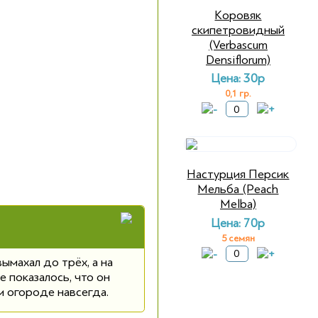
Коровяк
скипетровидный
(Verbascum
Densiflorum)
Цена: 30р
0,1 гр.
Настурция Персик
Мельба (Peach
Melba)
Цена: 70р
5 семян
вымахал до трёх, а на
е показалось, что он
м огороде навсегда.