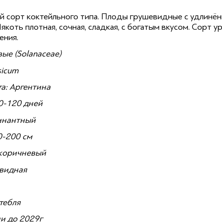
 сорт коктейльного типа. Плоды грушевидные с удлинён
якоть плотная, сочная, сладкая, с богатым вкусом. Сорт 
ния.
ые (Solanaceae)
sicum
а: Аргентина
0-120 дней
минантный
0-200 см
-коричневый
видная
тебля
и до 2029г