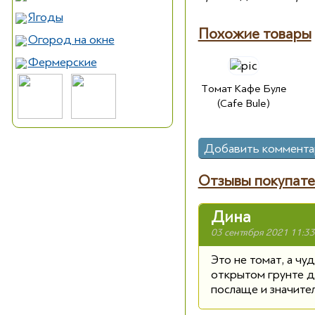
Ягоды
Похожие товары
Огород на окне
Фермерские
Томат Кафе Буле
(Cafe Bule)
Отзывы покупате
Дина
03 сентября 2021 11:33
Это не томат, а чу
открытом грунте до
послаще и значите