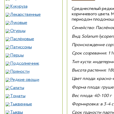
Кукуруза
Среднеспелый редкий
коричневого цвета. М
Лекарственные
периодом плодоноше
Луковые
Семейство: Паслёнов
Огурцы
Вид: Solanum lycoper
Паслёновые
Происхождение сорт
Патиссоны
Срок созревания: 11
Перцы
Тип куста: индетер
Подсолнечник
Высота растения: 18
Пряности
Цвет плода: красно
Редкие овощи
Форма плода: груше
Салаты
Вес плода: 40-100 г
Томаты
Тыквенные
Формировка: в 3-4 с
Тыквы
Срок годности парти