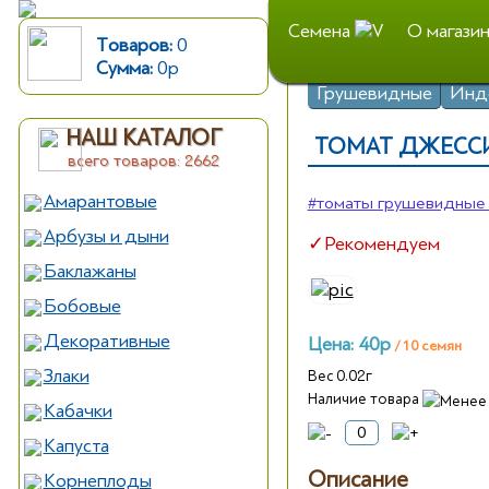
Семена
О магази
Товаров:
0
Сумма:
0
р
НАШ КАТАЛОГ
ТОМАТ ДЖЕССИК
всего товаров: 2662
Амарантовые
#томаты грушевидные
Арбузы и дыни
✓Рекомендуем
Баклажаны
Бобовые
Декоративные
Цена:
40р
/ 10 семян
Злаки
Вес 0.02г
Наличие товара
Кабачки
Капуста
Описание
Корнеплоды