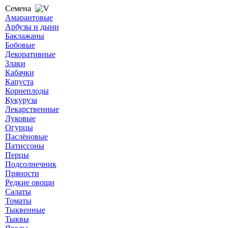
Семена
Амарантовые
Арбузы и дыни
Баклажаны
Бобовые
Декоративные
Злаки
Кабачки
Капуста
Корнеплоды
Кукуруза
Лекарственные
Луковые
Огурцы
Паслёновые
Патиссоны
Перцы
Подсолнечник
Пряности
Редкие овощи
Салаты
Томаты
Тыквенные
Тыквы