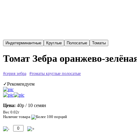
Томат Зебра оранжево-зелёная
#серия зебра
#томаты круглые полосатые
✓Рекомендуем
Цена:
40р
/ 10 семян
Вес 0.02г
Наличие товара