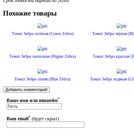
Срок годности партии до 2030г
Похожие товары
Томат Зебра зелёная (Green Zebra)
Томат Зебра чёрная (Bl
Томат Зебра хипповая (Hippie Zebra)
Томат Зебра красная (
Томат Зебра синяя (Blue Zebra)
Томат Зебра ледяная (Gla
*
Ваше имя или никнейм
*
Ваш email
(будет скрыт)