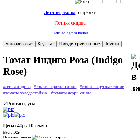
Летний режим
отправки
Летняя скидка
Наш Telegram-канал
Томат Индиго Роза (Indigo
Rose)
#серия индиго
#томаты красно-синие
#томаты круглые синие
#томаты холодостойкие
#томаты черри синие
✓Рекомендуем
Цена:
40р
/ 10 семян
Вес 0.02г
Наличие товара