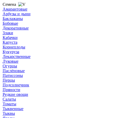
Семена
Амарантовые
Арбузы и дыни
Баклажаны
Бобовые
Декоративные
Злаки
Кабачки
Капуста
Корнеплоды
Кукуруза
Лекарственные
Луковые
Огурцы
Паслёновые
Патиссоны
Перцы
Подсолнечник
Пряности
Редкие овощи
Салаты
Томаты
Тыквенные
Тыквы