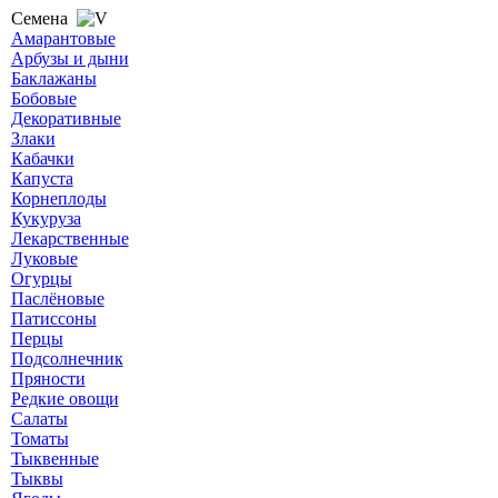
Семена
Амарантовые
Арбузы и дыни
Баклажаны
Бобовые
Декоративные
Злаки
Кабачки
Капуста
Корнеплоды
Кукуруза
Лекарственные
Луковые
Огурцы
Паслёновые
Патиссоны
Перцы
Подсолнечник
Пряности
Редкие овощи
Салаты
Томаты
Тыквенные
Тыквы