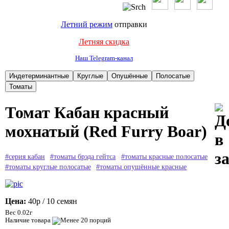
Летний режим
отправки
Летняя скидка
Наш Telegram-канал
Томат Кабан красный
мохнатый (Red Furry Boar)
#серия кабан
#томаты брэда гейтса
#томаты красные полосатые
#томаты круглые полосатые
#томаты опушённые красные
Цена:
40р
/ 10 семян
Вес 0.02г
Наличие товара