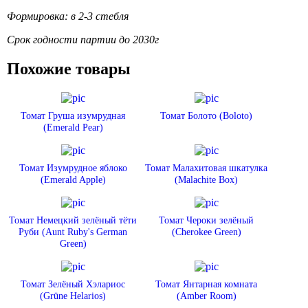
Формировка: в 2-3 стебля
Срок годности партии до 2030г
Похожие товары
Томат Груша изумрудная
Томат Болото (Boloto)
(Emerald Pear)
Томат Изумрудное яблоко
Томат Малахитовая шкатулка
(Emerald Apple)
(Malachite Box)
Томат Немецкий зелёный тёти
Томат Чероки зелёный
Руби (Aunt Ruby's German
(Cherokee Green)
Green)
Томат Зелёный Хэлариос
Томат Янтарная комната
(Grüne Hеlarios)
(Amber Room)