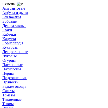
Семена
Амарантовые
Арбузы и дыни
Баклажаны
Бобовые
Декоративные
Злаки
Кабачки
Капуста
Корнеплоды
Кукуруза
Лекарственные
Луковые
Огурцы
Паслёновые
Патиссоны
Перцы
Подсолнечник
Пряности
Редкие овощи
Салаты
Томаты
Тыквенные
Тыквы