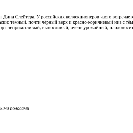
т Дина Слейтера. У российских коллекционеров часто встречает
ски: тёмный, почти чёрный верх и красно-коричневый низ с тё
 Сорт неприхотливый, выносливый, очень урожайный, плодоноси
ёными полосами