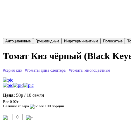
Томат Киз чёрный (Black Keye
#серия киз
#томаты дина слейтера
#томаты многоцветные
Цена:
50р
/ 10 семян
Вес 0.02г
Наличие товара