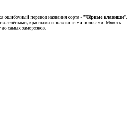
ся ошибочный перевод названия сорта - "
Чёрные клавиши
".
мно-зелёными, красными и золотистыми полосами. Мякоть
т до самых заморозков.