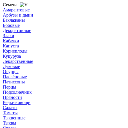
Семена
Амарантовые
Арбузы и дыни
Баклажаны
Бобовые
Декоративные
Злаки
Кабачки
Капуста
Корнеплоды
Кукуруза
Лекарственные
Луковые
Огурцы
Паслёновые
Патиссоны
Перцы
Подсолнечник
Пряности
Редкие овощи
Салаты
Томаты
Тыквенные
Тыквы