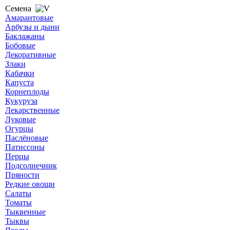
Семена
Амарантовые
Арбузы и дыни
Баклажаны
Бобовые
Декоративные
Злаки
Кабачки
Капуста
Корнеплоды
Кукуруза
Лекарственные
Луковые
Огурцы
Паслёновые
Патиссоны
Перцы
Подсолнечник
Пряности
Редкие овощи
Салаты
Томаты
Тыквенные
Тыквы