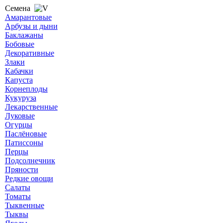
Семена
Амарантовые
Арбузы и дыни
Баклажаны
Бобовые
Декоративные
Злаки
Кабачки
Капуста
Корнеплоды
Кукуруза
Лекарственные
Луковые
Огурцы
Паслёновые
Патиссоны
Перцы
Подсолнечник
Пряности
Редкие овощи
Салаты
Томаты
Тыквенные
Тыквы