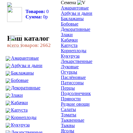
Семена
Амарантовые
Товаров:
0
Арбузы и дыни
Сумма:
0
р
Баклажаны
Бобовые
Декоративные
Злаки
Наш каталог
Кабачки
всего товаров: 2662
Капуста
Корнеплоды
Кукуруза
Амарантовые
Лекарственные
Арбузы и дыни
Луковые
Огурцы
Баклажаны
Паслёновые
Бобовые
Патиссоны
Декоративные
Перцы
Подсолнечник
Злаки
Пряности
Кабачки
Редкие овощи
Салаты
Капуста
Томаты
Корнеплоды
Тыквенные
Кукуруза
Тыквы
Ягоды
Лекарственные