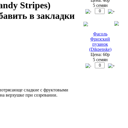
Цена: 40р
ndy Stripes)
5 семян
Фасоль
Фризский
пузанок
(Dikpenske)
Цена: 60р
5 семян
 потрясающе сладкие с фруктовыми
на верхушке при созревании.