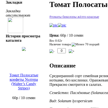
Томат Полосатые
Закладки
Закладки
отсутствуют
#томаты биколоры жёлто-красные
Цена:
60р
/ 10 семян
История просмотра
каталога
Вес 0.02г
Наличие товара
Описание
Томат Полосатые
Среднеранний сорт семейная рели
конфеты Уолтера
нотками, без кислинки. Оранжева
(Walter’s Candy
Прекрасно смотрится в салатах.
Stripes)
Семейство: Паслёновые (Solanacea
60р
/ 10 семян
Вид: Solanum lycopersicum