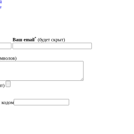
ай
e
*
Ваш email
(будет скрыт)
мволов)
шт)