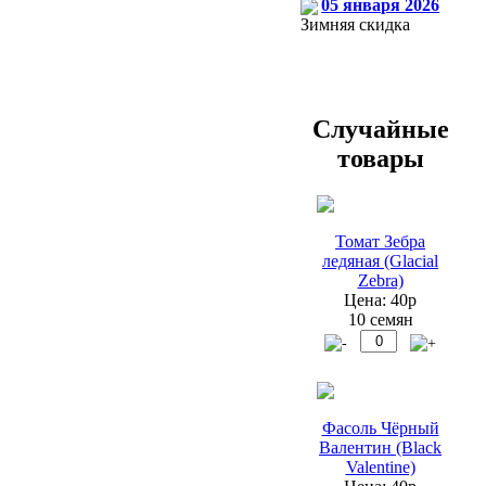
05 января 2026
Зимняя скидка
Случайные
товары
Томат Зебра
ледяная (Glacial
Zebra)
Цена: 40р
10 семян
Фасоль Чёрный
Валентин (Black
Valentine)