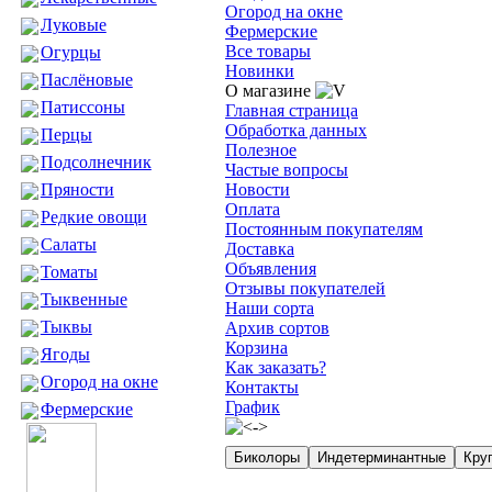
Огород на окне
Луковые
Фермерские
Все товары
Огурцы
Новинки
Паслёновые
О магазине
Патиссоны
Главная страница
Обработка данных
Перцы
Полезное
Подсолнечник
Частые вопросы
Пряности
Новости
Оплата
Редкие овощи
Постоянным покупателям
Салаты
Доставка
Объявления
Томаты
Отзывы покупателей
Тыквенные
Наши сорта
Тыквы
Архив сортов
Корзина
Ягоды
Как заказать?
Огород на окне
Контакты
График
Фермерские