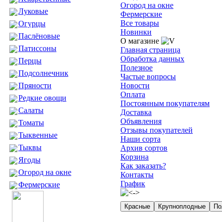
Огород на окне
Луковые
Фермерские
Все товары
Огурцы
Новинки
Паслёновые
О магазине
Патиссоны
Главная страница
Обработка данных
Перцы
Полезное
Подсолнечник
Частые вопросы
Пряности
Новости
Оплата
Редкие овощи
Постоянным покупателям
Салаты
Доставка
Объявления
Томаты
Отзывы покупателей
Тыквенные
Наши сорта
Тыквы
Архив сортов
Корзина
Ягоды
Как заказать?
Огород на окне
Контакты
График
Фермерские