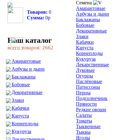
Семена
Амарантовые
Товаров:
0
Арбузы и дыни
Сумма:
0
р
Баклажаны
Бобовые
Декоративные
Злаки
Наш каталог
Кабачки
всего товаров: 2662
Капуста
Корнеплоды
Кукуруза
Амарантовые
Лекарственные
Арбузы и дыни
Луковые
Огурцы
Баклажаны
Паслёновые
Бобовые
Патиссоны
Декоративные
Перцы
Подсолнечник
Злаки
Пряности
Кабачки
Редкие овощи
Салаты
Капуста
Томаты
Корнеплоды
Тыквенные
Кукуруза
Тыквы
Ягоды
Лекарственные