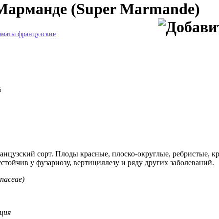
Марманде (Super Marmande)
оматы французские
цузский сорт. Плоды красные, плоско-округлые, ребристые, кр
стойчив у фузариозу, вертициллезу и ряду других заболеваний.
naceae)
ция