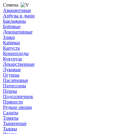
Семена
Амарантовые
Арбузы и дыни
Баклажаны
Бобовые
Декоративные
Злаки
Кабачки
Капуста
Корнеплоды
Кукуруза
Лекарственные
Луковые
Огурцы
Паслёновые
Патиссоны
Перцы
Подсолнечник
Пряности
Редкие овощи
Салаты
Томаты
Тыквенные
Тыквы