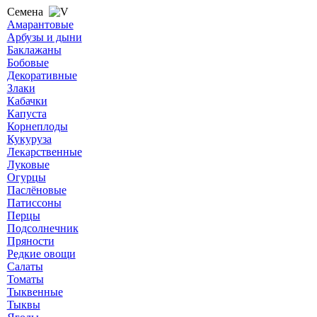
Семена
Амарантовые
Арбузы и дыни
Баклажаны
Бобовые
Декоративные
Злаки
Кабачки
Капуста
Корнеплоды
Кукуруза
Лекарственные
Луковые
Огурцы
Паслёновые
Патиссоны
Перцы
Подсолнечник
Пряности
Редкие овощи
Салаты
Томаты
Тыквенные
Тыквы