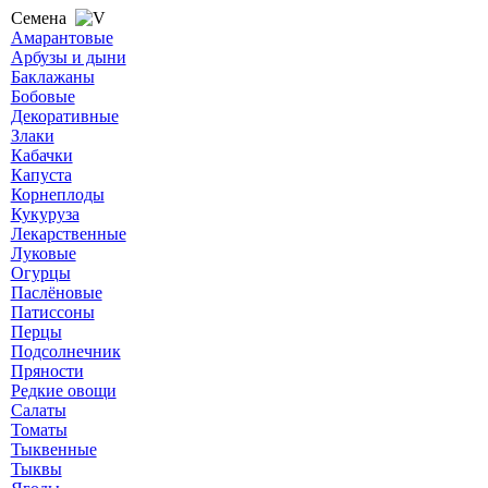
Семена
Амарантовые
Арбузы и дыни
Баклажаны
Бобовые
Декоративные
Злаки
Кабачки
Капуста
Корнеплоды
Кукуруза
Лекарственные
Луковые
Огурцы
Паслёновые
Патиссоны
Перцы
Подсолнечник
Пряности
Редкие овощи
Салаты
Томаты
Тыквенные
Тыквы