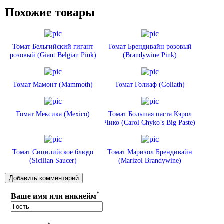
Похожие товары
Томат Бельгийский гигант
Томат Брендивайн розовый
розовый (Giant Belgian Pink)
(Brandywine Pink)
Томат Мамонт (Mammoth)
Томат Голиаф (Goliath)
Томат Мексика (Mexico)
Томат Большая паста Кэрол
Чико (Carol Chyko’s Big Paste)
Томат Сицилийское блюдо
Томат Маризол Брендивайн
(Sicilian Saucer)
(Marizol Brandywine)
*
Ваше имя или никнейм